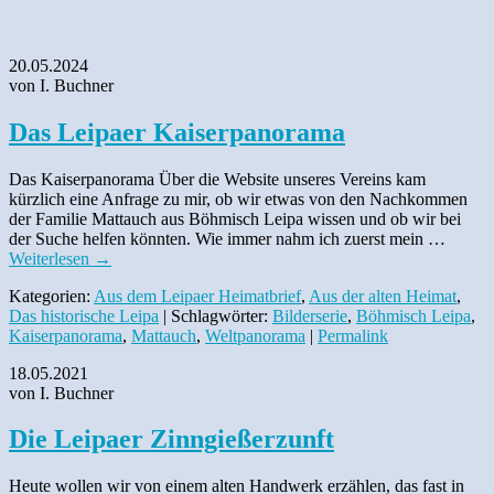
20.05.2024
von I. Buchner
Das Leipaer Kaiserpanorama
Das Kaiserpanorama Über die Website unseres Vereins kam
kürzlich eine Anfrage zu mir, ob wir etwas von den Nachkommen
der Familie Mattauch aus Böhmisch Leipa wissen und ob wir bei
der Suche helfen könnten. Wie immer nahm ich zuerst mein …
Weiterlesen
→
Kategorien:
Aus dem Leipaer Heimatbrief
,
Aus der alten Heimat
,
Das historische Leipa
| Schlagwörter:
Bilderserie
,
Böhmisch Leipa
,
Kaiserpanorama
,
Mattauch
,
Weltpanorama
|
Permalink
18.05.2021
von I. Buchner
Die Leipaer Zinngießerzunft
Heute wollen wir von einem alten Handwerk erzählen, das fast in