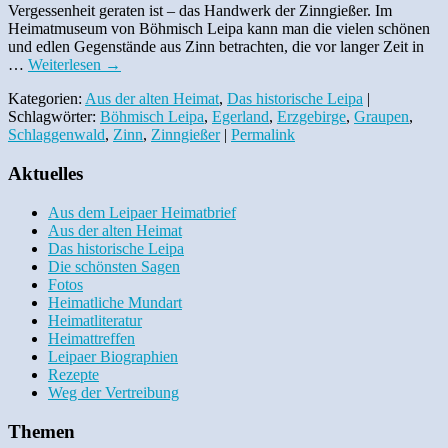
Vergessenheit geraten ist – das Handwerk der Zinngießer. Im
Heimatmuseum von Böhmisch Leipa kann man die vielen schönen
und edlen Gegenstände aus Zinn betrachten, die vor langer Zeit in
…
Weiterlesen
→
Kategorien:
Aus der alten Heimat
,
Das historische Leipa
|
Schlagwörter:
Böhmisch Leipa
,
Egerland
,
Erzgebirge
,
Graupen
,
Schlaggenwald
,
Zinn
,
Zinngießer
|
Permalink
Aktuelles
Aus dem Leipaer Heimatbrief
Aus der alten Heimat
Das historische Leipa
Die schönsten Sagen
Fotos
Heimatliche Mundart
Heimatliteratur
Heimattreffen
Leipaer Biographien
Rezepte
Weg der Vertreibung
Themen