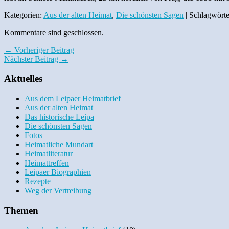
Kategorien:
Aus der alten Heimat
,
Die schönsten Sagen
| Schlagwörte
Kommentare sind geschlossen.
← Vorheriger Beitrag
Nächster Beitrag →
Aktuelles
Aus dem Leipaer Heimatbrief
Aus der alten Heimat
Das historische Leipa
Die schönsten Sagen
Fotos
Heimatliche Mundart
Heimatliteratur
Heimattreffen
Leipaer Biographien
Rezepte
Weg der Vertreibung
Themen