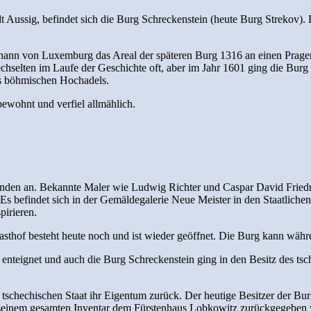
t Aussig, befindet sich die Burg Schreckenstein (heute Burg Strekov).
Johann von Luxemburg das Areal der späteren Burg 1316 an einen Prage
echselten im Laufe der Geschichte oft, aber im Jahr 1601 ging die Bur
es böhmischen Hochadels.
bewohnt und verfiel allmählich.
den an. Bekannte Maler wie Ludwig Richter und Caspar David Friedrich 
 Es befindet sich in der Gemäldegalerie Neue Meister in den Staatli
pirieren.
gasthof besteht heute noch und ist wieder geöffnet. Die Burg kann wä
 enteignet und auch die Burg Schreckenstein ging in den Besitz des ts
 tschechischen Staat ihr Eigentum zurück. Der heutige Besitzer der Bu
t seinem gesamten Inventar dem Fürstenhaus Lobkowitz zurückgegeben