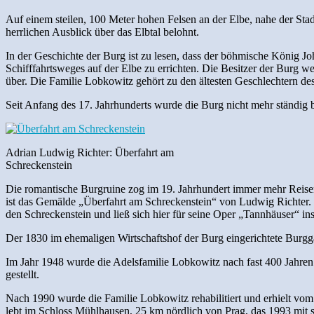
Auf einem steilen, 100 Meter hohen Felsen an der Elbe, nahe der Stad
herrlichen Ausblick über das Elbtal belohnt.
In der Geschichte der Burg ist zu lesen, dass der böhmische König 
Schifffahrtsweges auf der Elbe zu errichten. Die Besitzer der Burg w
über. Die Familie Lobkowitz gehört zu den ältesten Geschlechtern d
Seit Anfang des 17. Jahrhunderts wurde die Burg nicht mehr ständig 
Adrian Ludwig Richter: Überfahrt am
Schreckenstein
Die romantische Burgruine zog im 19. Jahrhundert immer mehr Reisen
ist das Gemälde „Überfahrt am Schreckenstein“ von Ludwig Richter.
den Schreckenstein und ließ sich hier für seine Oper „Tannhäuser“ ins
Der 1830 im ehemaligen Wirtschaftshof der Burg eingerichtete Burg
Im Jahr 1948 wurde die Adelsfamilie Lobkowitz nach fast 400 Jahren
gestellt.
Nach 1990 wurde die Familie Lobkowitz rehabilitiert und erhielt vom
lebt im Schloss Mühlhausen, 25 km nördlich von Prag, das 1993 mi