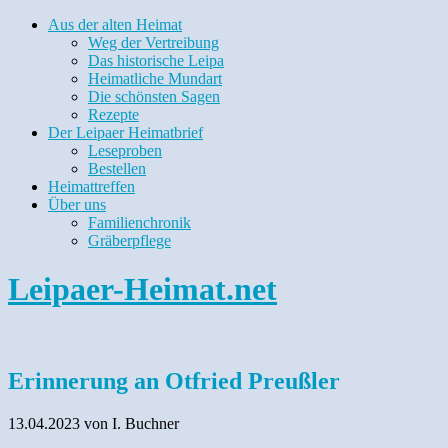
Aus der alten Heimat
Weg der Vertreibung
Das historische Leipa
Heimatliche Mundart
Die schönsten Sagen
Rezepte
Der Leipaer Heimatbrief
Leseproben
Bestellen
Heimattreffen
Über uns
Familienchronik
Gräberpflege
Leipaer-Heimat.net
Erinnerung an Otfried Preußler
13.04.2023
von I. Buchner