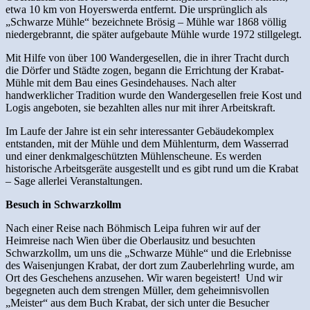
etwa 10 km von Hoyerswerda entfernt. Die ursprünglich als
„Schwarze Mühle“ bezeichnete Brösig – Mühle war 1868 völlig
niedergebrannt, die später aufgebaute Mühle wurde 1972 stillgelegt.
Mit Hilfe von über 100 Wandergesellen, die in ihrer Tracht durch
die Dörfer und Städte zogen, begann die Errichtung der Krabat-
Mühle mit dem Bau eines Gesindehauses. Nach alter
handwerklicher Tradition wurde den Wandergesellen freie Kost und
Logis angeboten, sie bezahlten alles nur mit ihrer Arbeitskraft.
Im Laufe der Jahre ist ein sehr interessanter Gebäudekomplex
entstanden, mit der Mühle und dem Mühlenturm, dem Wasserrad
und einer denkmalgeschützten Mühlenscheune. Es werden
historische Arbeitsgeräte ausgestellt und es gibt rund um die Krabat
– Sage allerlei Veranstaltungen.
Besuch in Schwarzkollm
Nach einer Reise nach Böhmisch Leipa fuhren wir auf der
Heimreise nach Wien über die Oberlausitz und besuchten
Schwarzkollm, um uns die „Schwarze Mühle“ und die Erlebnisse
des Waisenjungen Krabat, der dort zum Zauberlehrling wurde, am
Ort des Geschehens anzusehen. Wir waren begeistert! Und wir
begegneten auch dem strengen Müller, dem geheimnisvollen
„Meister“ aus dem Buch Krabat, der sich unter die Besucher