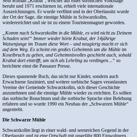
Sein Roman „Krabat“, welcher auf einer sorbischen Volkssage
beruht und 1971 erschienen ist, erhielt viele internationale
Auszeichnungen. Er wurde verfilmt und in der Oberlausitz wurde
der Ort der Sage, die einstige Mühle in Schwarzkollm,
wiedererrichtet und sie ist zu einem Touristenmagnet geworden.
„Komm nach Schwarzkollm in die Mühle, es wird nicht zu Deinem
Schaden sein!“ Immer wieder hörte Krabat, der 14jährige
Waisenjunge im Traum diese Wort – und neugierig macht er sich
auf dem Weg. Es scheint ein großes Geheimnis um die Mühle im
Koselbruch zu geben, und Geheimnisvolles geschieht auch, sobald
Krabat dort eintrifft, um sich als Lehrling zu verdingen…“
so
berichtete einst die Passauer Presse.
Dieses spannende Buch, das nicht nur Kinder, sondern auch
Erwachsene fasziniert, und weitere sorbische Sagen veranlassten
Vereine der Gemeinde Schwarzkollm, sich dieser Geschichte
anzunehmen und die einstige Mühle wieder zu errichten. Es sollten
das sorbische Brauchtum und die sorbische Sprache eine Belebung
erfahren und so wurde 1990 ein Neubau der „Schwarzen Mühle“
angestrebt.
Die Schwarze Mühle
Schwarzkollm liegt in einer wald- und seenreichen Gegend in der
Oberlausitz und ist eine Ortschaft mit ungefähr 800 Einwohnern,