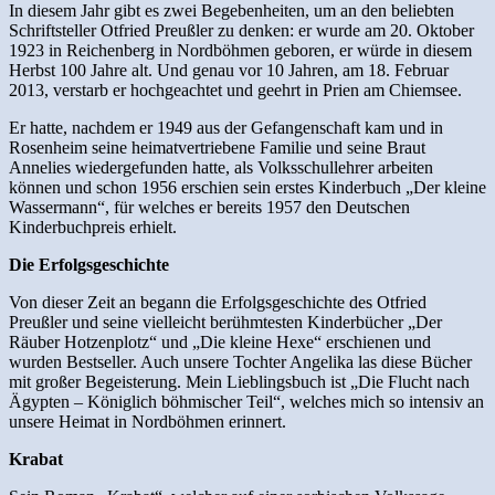
In diesem Jahr gibt es zwei Begebenheiten, um an den beliebten
Schriftsteller Otfried Preußler zu denken: er wurde am 20. Oktober
1923 in Reichenberg in Nordböhmen geboren, er würde in diesem
Herbst 100 Jahre alt. Und genau vor 10 Jahren, am 18. Februar
2013, verstarb er hochgeachtet und geehrt in Prien am Chiemsee.
Er hatte, nachdem er 1949 aus der Gefangenschaft kam und in
Rosenheim seine heimatvertriebene Familie und seine Braut
Annelies wiedergefunden hatte, als Volksschullehrer arbeiten
können und schon 1956 erschien sein erstes Kinderbuch „Der kleine
Wassermann“, für welches er bereits 1957 den Deutschen
Kinderbuchpreis erhielt.
Die Erfolgsgeschichte
Von dieser Zeit an begann die Erfolgsgeschichte des Otfried
Preußler und seine vielleicht berühmtesten Kinderbücher „Der
Räuber Hotzenplotz“ und „Die kleine Hexe“ erschienen und
wurden Bestseller. Auch unsere Tochter Angelika las diese Bücher
mit großer Begeisterung. Mein Lieblingsbuch ist „Die Flucht nach
Ägypten – Königlich böhmischer Teil“, welches mich so intensiv an
unsere Heimat in Nordböhmen erinnert.
Krabat