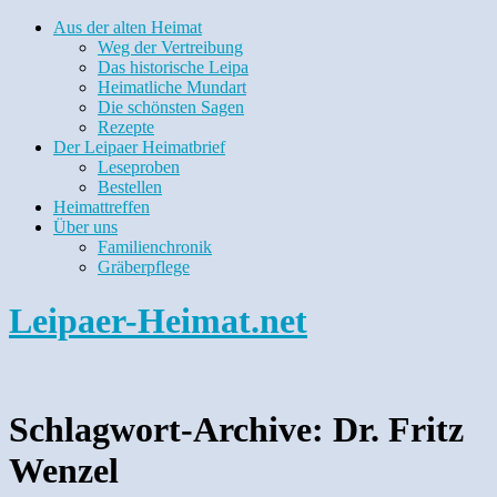
Aus der alten Heimat
Weg der Vertreibung
Das historische Leipa
Heimatliche Mundart
Die schönsten Sagen
Rezepte
Der Leipaer Heimatbrief
Leseproben
Bestellen
Heimattreffen
Über uns
Familienchronik
Gräberpflege
Leipaer-Heimat.net
Schlagwort-Archive:
Dr. Fritz
Wenzel