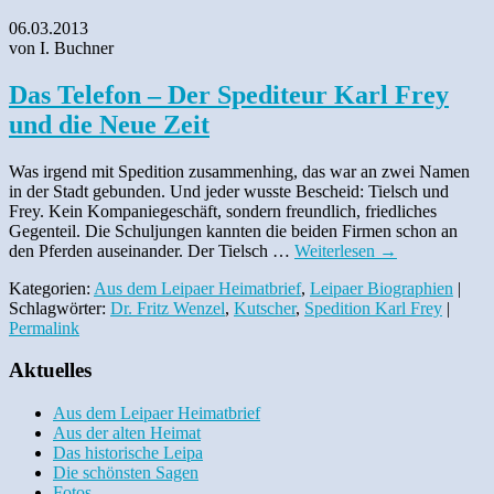
06.03.2013
von I. Buchner
Das Telefon – Der Spediteur Karl Frey
und die Neue Zeit
Was irgend mit Spedition zusammenhing, das war an zwei Namen
in der Stadt gebunden. Und jeder wusste Bescheid: Tielsch und
Frey. Kein Kompaniegeschäft, sondern freundlich, friedliches
Gegenteil. Die Schuljungen kannten die beiden Firmen schon an
den Pferden auseinander. Der Tielsch …
Weiterlesen
→
Kategorien:
Aus dem Leipaer Heimatbrief
,
Leipaer Biographien
|
Schlagwörter:
Dr. Fritz Wenzel
,
Kutscher
,
Spedition Karl Frey
|
Permalink
Aktuelles
Aus dem Leipaer Heimatbrief
Aus der alten Heimat
Das historische Leipa
Die schönsten Sagen
Fotos