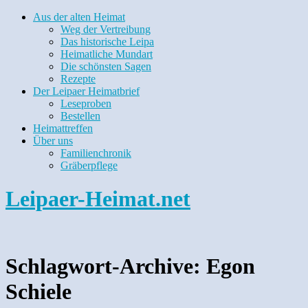
Aus der alten Heimat
Weg der Vertreibung
Das historische Leipa
Heimatliche Mundart
Die schönsten Sagen
Rezepte
Der Leipaer Heimatbrief
Leseproben
Bestellen
Heimattreffen
Über uns
Familienchronik
Gräberpflege
Leipaer-Heimat.net
Schlagwort-Archive:
Egon
Schiele