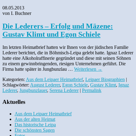
08.05.2013
von I. Buchner
Die Lederers – Erfolg und Mäzene:
Gustav Klimt und Egon Schiele
Im letzten Heimatbrief hatten wir Ihnen von der jüdischen Familie
Lederer berichtet, die in Böhmisch-Leipa gelebt hatte. Ignaz Lederer
hatte eine Alkoholraffinerie gegründet und diese mit seinen Söhnen
zu einem gewinnbringenden, riesigen Unternehmen geführt. Die
Firma hatte später in Jungbunzlau …
Weiterlesen
→
Kategorien:
Aus dem Leipaer Heimatbrief
,
Leipaer Biographien
|
Schlagwörter:
August Lederer
,
Egon Schiele
,
Gustav Klimt
,
Ignaz
Lederer
,
Jungbunzlauer
,
Serena Lederer
|
Permalink
Aktuelles
Aus dem Leipaer Heimatbrief
Aus der alten Heimat
Das historische Leipa
Die schönsten Sagen
Fotos