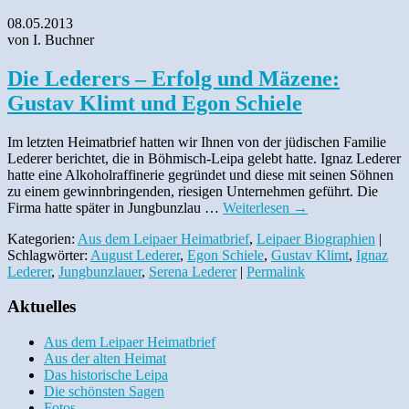
08.05.2013
von I. Buchner
Die Lederers – Erfolg und Mäzene:
Gustav Klimt und Egon Schiele
Im letzten Heimatbrief hatten wir Ihnen von der jüdischen Familie
Lederer berichtet, die in Böhmisch-Leipa gelebt hatte. Ignaz Lederer
hatte eine Alkoholraffinerie gegründet und diese mit seinen Söhnen
zu einem gewinnbringenden, riesigen Unternehmen geführt. Die
Firma hatte später in Jungbunzlau …
Weiterlesen
→
Kategorien:
Aus dem Leipaer Heimatbrief
,
Leipaer Biographien
|
Schlagwörter:
August Lederer
,
Egon Schiele
,
Gustav Klimt
,
Ignaz
Lederer
,
Jungbunzlauer
,
Serena Lederer
|
Permalink
Aktuelles
Aus dem Leipaer Heimatbrief
Aus der alten Heimat
Das historische Leipa
Die schönsten Sagen
Fotos