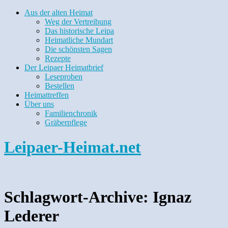
Aus der alten Heimat
Weg der Vertreibung
Das historische Leipa
Heimatliche Mundart
Die schönsten Sagen
Rezepte
Der Leipaer Heimatbrief
Leseproben
Bestellen
Heimattreffen
Über uns
Familienchronik
Gräberpflege
Leipaer-Heimat.net
Schlagwort-Archive:
Ignaz
Lederer