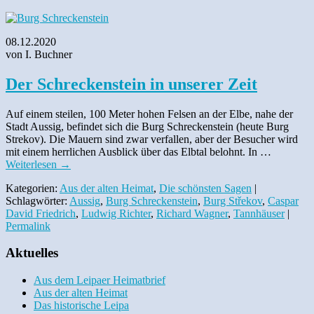
08.12.2020
von I. Buchner
Der Schreckenstein in unserer Zeit
Auf einem steilen, 100 Meter hohen Felsen an der Elbe, nahe der
Stadt Aussig, befindet sich die Burg Schreckenstein (heute Burg
Strekov). Die Mauern sind zwar verfallen, aber der Besucher wird
mit einem herrlichen Ausblick über das Elbtal belohnt. In …
Weiterlesen
→
Kategorien:
Aus der alten Heimat
,
Die schönsten Sagen
|
Schlagwörter:
Aussig
,
Burg Schreckenstein
,
Burg Střekov
,
Caspar
David Friedrich
,
Ludwig Richter
,
Richard Wagner
,
Tannhäuser
|
Permalink
Aktuelles
Aus dem Leipaer Heimatbrief
Aus der alten Heimat
Das historische Leipa