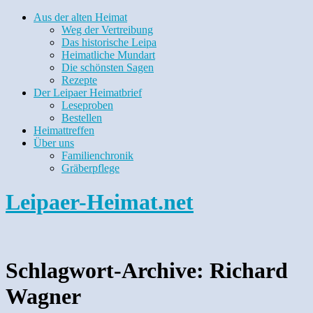
Aus der alten Heimat
Weg der Vertreibung
Das historische Leipa
Heimatliche Mundart
Die schönsten Sagen
Rezepte
Der Leipaer Heimatbrief
Leseproben
Bestellen
Heimattreffen
Über uns
Familienchronik
Gräberpflege
Leipaer-Heimat.net
Schlagwort-Archive:
Richard
Wagner