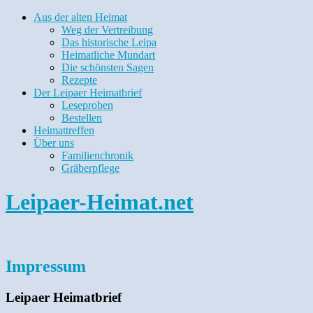
Aus der alten Heimat
Weg der Vertreibung
Das historische Leipa
Heimatliche Mundart
Die schönsten Sagen
Rezepte
Der Leipaer Heimatbrief
Leseproben
Bestellen
Heimattreffen
Über uns
Familienchronik
Gräberpflege
Leipaer-Heimat.net
Impressum
Leipaer Heimatbrief