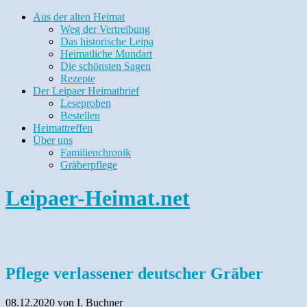
Aus der alten Heimat
Weg der Vertreibung
Das historische Leipa
Heimatliche Mundart
Die schönsten Sagen
Rezepte
Der Leipaer Heimatbrief
Leseproben
Bestellen
Heimattreffen
Über uns
Familienchronik
Gräberpflege
Leipaer-Heimat.net
Pflege verlassener deutscher Gräber
08.12.2020
von I. Buchner