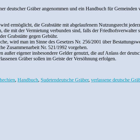
sener deutscher Gräber angenommen und ein Handbuch für Gemeinden ve
wird ermöglicht, die Grabstätte mit abgelaufenem Nutzungsrecht jederzei
die mit der Vermietung verbunden sind, falls der Friedhofsverwalter si
 der Grabstätte gegen Gebühr.
che, wird man im Sinne des Gesetzes Nr. 256/2001 über Bestattungswese
liche Zusammenarbeit Nr. 521/1992 vorgehen.
n außer eigener insbesondere Gelder genutzt, die auf Anlass der deuts
rlassenen Gräber sollen im Geiste der Versöhnung erfolgen.
chechien
,
Handbuch
,
Sudetendeutsche Gräber
,
verlassene deutsche Grä