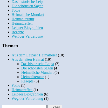
Das historische Leipa
Die schönsten Sagen
Fotos
Heimatliche Mundart
Heimatliteratur
Heimattreffen
Leipaer Biographien
Rezepte
Weg der Vertreibung
Themen
Aus dem Leipaer Heimatbrief
(10)
Aus der alten Heimat
(19)
Das historische Leipa
(2)
Die schönsten Sagen
(4)
Heimatliche Mundart
(5)
Heimatliteratur
(1)
Rezepte
(3)
Fotos
(1)
Heimattreffen
(1)
Leipaer Biographien
(6)
Weg der Vertreibung
(1)