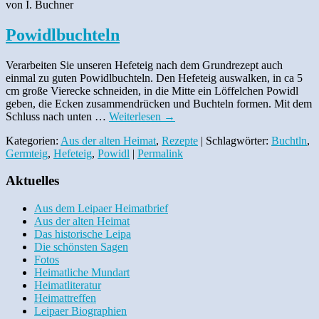
von I. Buchner
Powidlbuchteln
Verarbeiten Sie unseren Hefeteig nach dem Grundrezept auch
einmal zu guten Powidlbuchteln. Den Hefeteig auswalken, in ca 5
cm große Vierecke schneiden, in die Mitte ein Löffelchen Powidl
geben, die Ecken zusammendrücken und Buchteln formen. Mit dem
Schluss nach unten …
Weiterlesen
→
Kategorien:
Aus der alten Heimat
,
Rezepte
| Schlagwörter:
Buchtln
,
Germteig
,
Hefeteig
,
Powidl
|
Permalink
Aktuelles
Aus dem Leipaer Heimatbrief
Aus der alten Heimat
Das historische Leipa
Die schönsten Sagen
Fotos
Heimatliche Mundart
Heimatliteratur
Heimattreffen
Leipaer Biographien