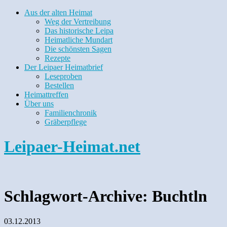
Aus der alten Heimat
Weg der Vertreibung
Das historische Leipa
Heimatliche Mundart
Die schönsten Sagen
Rezepte
Der Leipaer Heimatbrief
Leseproben
Bestellen
Heimattreffen
Über uns
Familienchronik
Gräberpflege
Leipaer-Heimat.net
Schlagwort-Archive:
Buchtln
03.12.2013