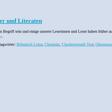
er und Literaten
n Begriff sein und einige unserer Leserinnen und Leser haben früher 
→
lagwörter:
Böhmisch Leipa
,
Chemnitz
,
Chorherrenstift Tepl
,
Ohorngas