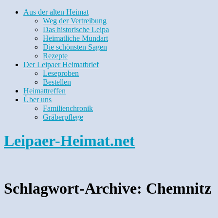
Aus der alten Heimat
Weg der Vertreibung
Das historische Leipa
Heimatliche Mundart
Die schönsten Sagen
Rezepte
Der Leipaer Heimatbrief
Leseproben
Bestellen
Heimattreffen
Über uns
Familienchronik
Gräberpflege
Leipaer-Heimat.net
Schlagwort-Archive:
Chemnitz