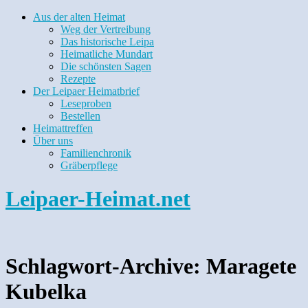
Aus der alten Heimat
Weg der Vertreibung
Das historische Leipa
Heimatliche Mundart
Die schönsten Sagen
Rezepte
Der Leipaer Heimatbrief
Leseproben
Bestellen
Heimattreffen
Über uns
Familienchronik
Gräberpflege
Leipaer-Heimat.net
Schlagwort-Archive:
Maragete
Kubelka