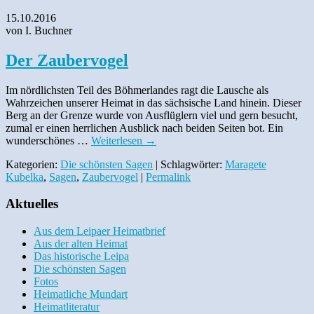
15.10.2016
von I. Buchner
Der Zaubervogel
Im nördlichsten Teil des Böhmerlandes ragt die Lausche als
Wahrzeichen unserer Heimat in das sächsische Land hinein. Dieser
Berg an der Grenze wurde von Ausflüglern viel und gern besucht,
zumal er einen herrlichen Ausblick nach beiden Seiten bot. Ein
wunderschönes …
Weiterlesen
→
Kategorien:
Die schönsten Sagen
| Schlagwörter:
Maragete
Kubelka
,
Sagen
,
Zaubervogel
|
Permalink
Aktuelles
Aus dem Leipaer Heimatbrief
Aus der alten Heimat
Das historische Leipa
Die schönsten Sagen
Fotos
Heimatliche Mundart
Heimatliteratur