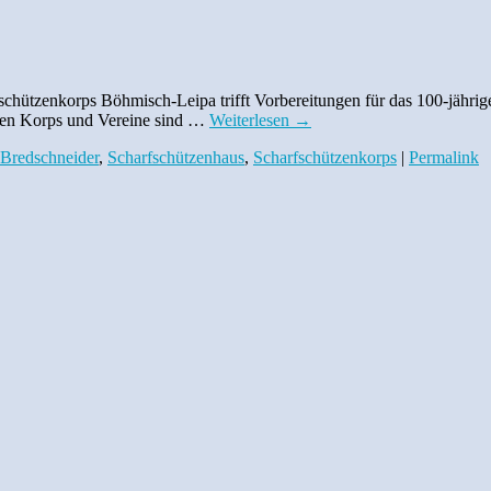
rfschützenkorps Böhmisch-Leipa trifft Vorbereitungen für das 100-jähr
emden Korps und Vereine sind …
Weiterlesen
→
 Bredschneider
,
Scharfschützenhaus
,
Scharfschützenkorps
|
Permalink