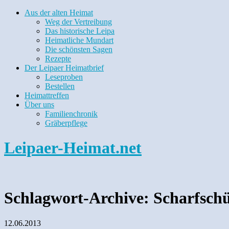
Aus der alten Heimat
Weg der Vertreibung
Das historische Leipa
Heimatliche Mundart
Die schönsten Sagen
Rezepte
Der Leipaer Heimatbrief
Leseproben
Bestellen
Heimattreffen
Über uns
Familienchronik
Gräberpflege
Leipaer-Heimat.net
Schlagwort-Archive:
Scharfsch
12.06.2013