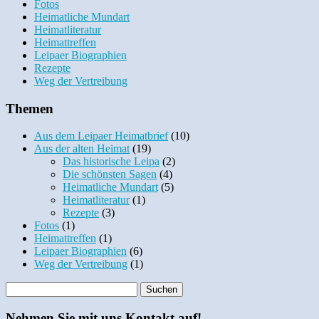
Fotos
Heimatliche Mundart
Heimatliteratur
Heimattreffen
Leipaer Biographien
Rezepte
Weg der Vertreibung
Themen
Aus dem Leipaer Heimatbrief
(10)
Aus der alten Heimat
(19)
Das historische Leipa
(2)
Die schönsten Sagen
(4)
Heimatliche Mundart
(5)
Heimatliteratur
(1)
Rezepte
(3)
Fotos
(1)
Heimattreffen
(1)
Leipaer Biographien
(6)
Weg der Vertreibung
(1)
Nehmen Sie mit uns Kontakt auf!