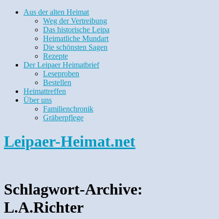
Aus der alten Heimat
Weg der Vertreibung
Das historische Leipa
Heimatliche Mundart
Die schönsten Sagen
Rezepte
Der Leipaer Heimatbrief
Leseproben
Bestellen
Heimattreffen
Über uns
Familienchronik
Gräberpflege
Leipaer-Heimat.net
Schlagwort-Archive:
L.A.Richter