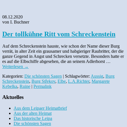
08.12.2020
von I. Buchner
Der tollkühne Ritt vom Schreckenstein
Auf dem Schreckenstein hauste, wie schon der Name dieser Burg
verrät, in alter Zeit ein grausamer und habgieriger Raubritter, der die
ganze Gegend in Angst und Schrecken versetzte. Besonders hatte er
es auf die Elbschiffe abgesehen, die an seinem Adlerhorst …
Weiterlesen
→
Kategorien:
Die schönsten Sagen
| Schlagwörter:
Aussig
,
Burg
Schreckenstein
,
Burg Střekov
,
Elbe
,
L.A.Richter
,
Margarete
Kebelka
,
Ruine
|
Permalink
Aktuelles
Aus dem Leipaer Heimatbrief
Aus der alten Heimat
Das historische Leipa
Die schönsten Sagen