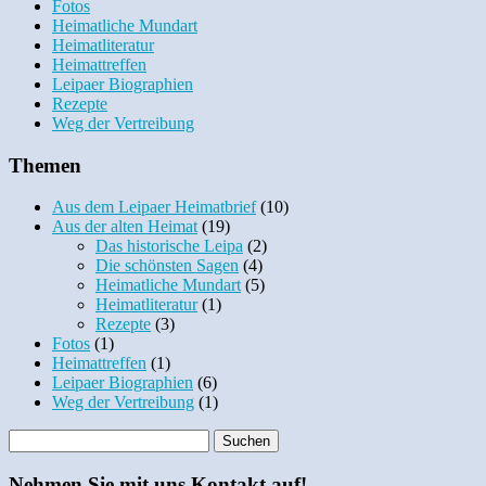
Fotos
Heimatliche Mundart
Heimatliteratur
Heimattreffen
Leipaer Biographien
Rezepte
Weg der Vertreibung
Themen
Aus dem Leipaer Heimatbrief
(10)
Aus der alten Heimat
(19)
Das historische Leipa
(2)
Die schönsten Sagen
(4)
Heimatliche Mundart
(5)
Heimatliteratur
(1)
Rezepte
(3)
Fotos
(1)
Heimattreffen
(1)
Leipaer Biographien
(6)
Weg der Vertreibung
(1)
Nehmen Sie mit uns Kontakt auf!