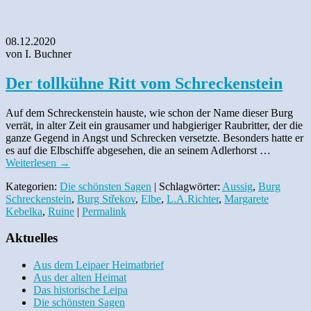
08.12.2020
von I. Buchner
Der tollkühne Ritt vom Schreckenstein
Auf dem Schreckenstein hauste, wie schon der Name dieser Burg
verrät, in alter Zeit ein grausamer und habgieriger Raubritter, der die
ganze Gegend in Angst und Schrecken versetzte. Besonders hatte er
es auf die Elbschiffe abgesehen, die an seinem Adlerhorst …
Weiterlesen
→
Kategorien:
Die schönsten Sagen
| Schlagwörter:
Aussig
,
Burg
Schreckenstein
,
Burg Střekov
,
Elbe
,
L.A.Richter
,
Margarete
Kebelka
,
Ruine
|
Permalink
Aktuelles
Aus dem Leipaer Heimatbrief
Aus der alten Heimat
Das historische Leipa
Die schönsten Sagen