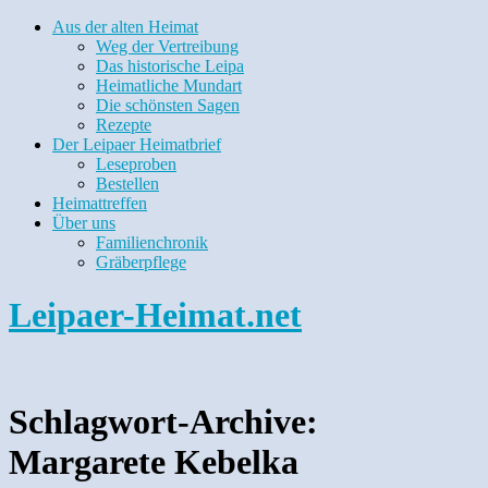
Aus der alten Heimat
Weg der Vertreibung
Das historische Leipa
Heimatliche Mundart
Die schönsten Sagen
Rezepte
Der Leipaer Heimatbrief
Leseproben
Bestellen
Heimattreffen
Über uns
Familienchronik
Gräberpflege
Leipaer-Heimat.net
Schlagwort-Archive:
Margarete Kebelka