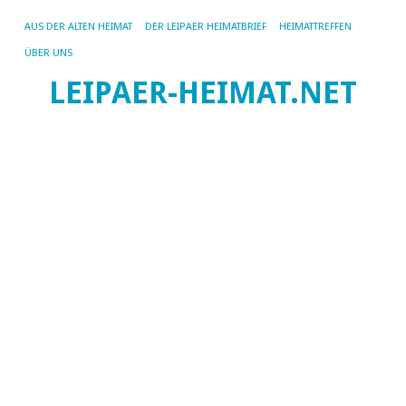
AUS DER ALTEN HEIMAT
DER LEIPAER HEIMATBRIEF
HEIMATTREFFEN
ÜBER UNS
D
LEIPAER-HEIMAT.NET
B
28.
vo
I.
Bu
|
Kei
Ko
Nächstes
←
Bild →
Vo
Bil
De
Bö
Tr