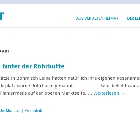
T
AUS DER ALTEN HEIMAT
DER LE
DART
hinter der Röhrbutte
Plätze in Böhmisch Leipa hatten natürlich ihre eigenen Kosename
rktplatz wurde Röhrbutte genannt. Sehr beliebt war a
Flaniermeile auf der oberen Marktseite. …
Weiterlesen
→
che Mundart
|
Permalink