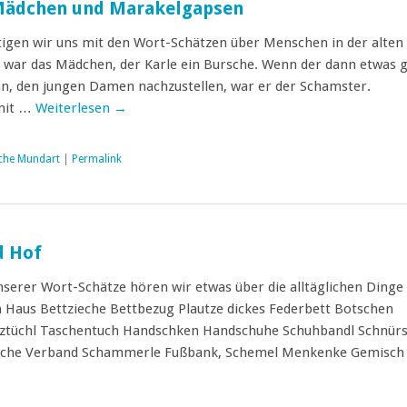
Mädchen und Marakelgapsen
igen wir uns mit den Wort-Schätzen über Menschen in der alten
 war das Mädchen, der Karle ein Bursche. Wenn der dann etwas 
n, den jungen Damen nachzustellen, war er der Schamster.
mit …
Weiterlesen
→
che Mundart
|
Permalink
d Hof
unserer Wort-Schätze hören wir etwas über die alltäglichen Dinge 
 Haus Bettzieche Bettbezug Plautze dickes Federbett Botschen
uztüchl Taschentuch Handschken Handschuhe Schuhbandl Schnürs
tsche Verband Schammerle Fußbank, Schemel Menkenke Gemisch