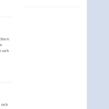
Eltern
rn
 sich
 sich