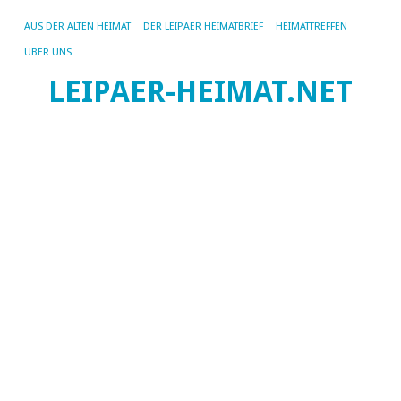
AUS DER ALTEN HEIMAT
DER LEIPAER HEIMATBRIEF
HEIMATTREFFEN
ÜBER UNS
LEIPAER-HEIMAT.NET
SC
AR
KU
D
Te
–
D
Sp
Ka
Fr
u
di
N
Ze