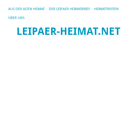
AUS DER ALTEN HEIMAT
DER LEIPAER HEIMATBRIEF
HEIMATTREFFEN
ÜBER UNS
LEIPAER-HEIMAT.NET
SC
AR
LE
D
Le
u
Sc
R
M
Ra
Ma
ha
ei
An