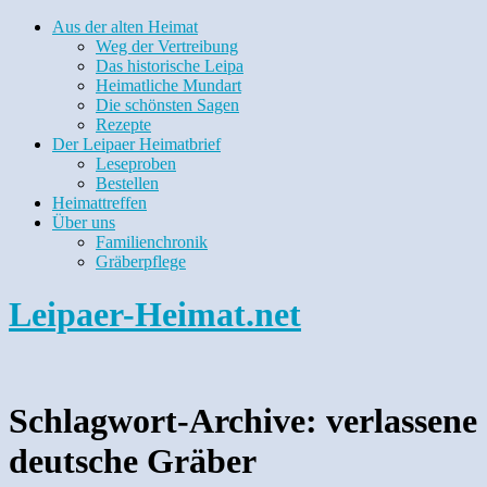
Aus der alten Heimat
Weg der Vertreibung
Das historische Leipa
Heimatliche Mundart
Die schönsten Sagen
Rezepte
Der Leipaer Heimatbrief
Leseproben
Bestellen
Heimattreffen
Über uns
Familienchronik
Gräberpflege
Leipaer-Heimat.net
Schlagwort-Archive:
verlassene
deutsche Gräber