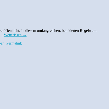
röffentlicht. In diesem umfangreichen, bebilderten Regelwerk
e …
Weiterlesen
→
ber
|
Permalink