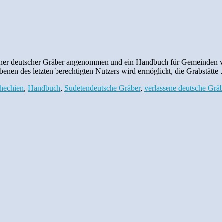
sener deutscher Gräber angenommen und ein Handbuch für Gemeinden ve
ebenen des letzten berechtigten Nutzers wird ermöglicht, die Grabstätt
chechien
,
Handbuch
,
Sudetendeutsche Gräber
,
verlassene deutsche Grä