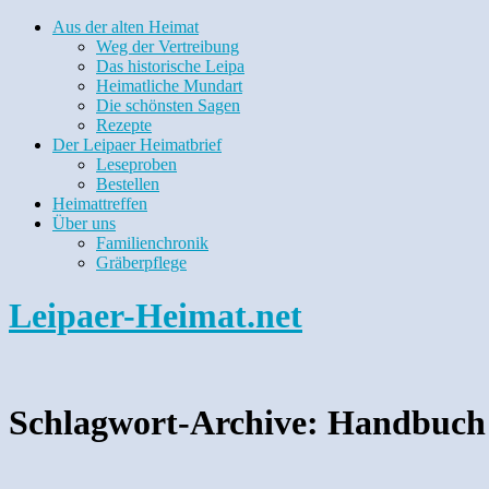
Aus der alten Heimat
Weg der Vertreibung
Das historische Leipa
Heimatliche Mundart
Die schönsten Sagen
Rezepte
Der Leipaer Heimatbrief
Leseproben
Bestellen
Heimattreffen
Über uns
Familienchronik
Gräberpflege
Leipaer-Heimat.net
Schlagwort-Archive:
Handbuch