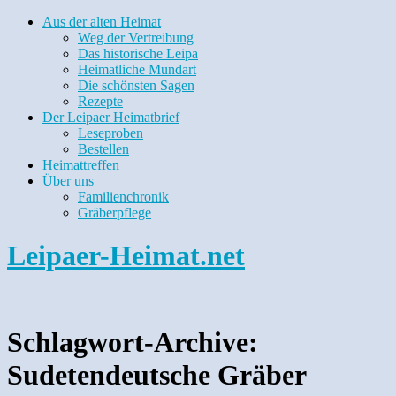
Aus der alten Heimat
Weg der Vertreibung
Das historische Leipa
Heimatliche Mundart
Die schönsten Sagen
Rezepte
Der Leipaer Heimatbrief
Leseproben
Bestellen
Heimattreffen
Über uns
Familienchronik
Gräberpflege
Leipaer-Heimat.net
Schlagwort-Archive:
Sudetendeutsche Gräber