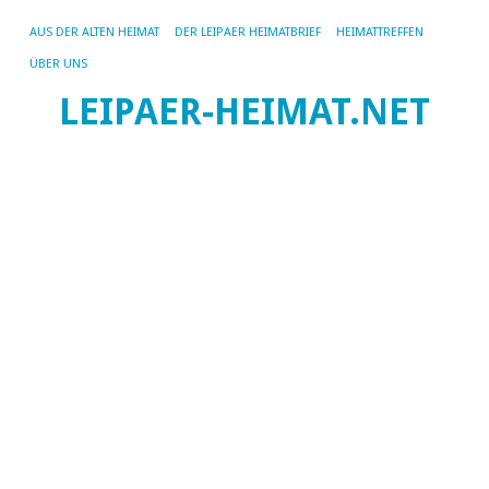
AUS DER ALTEN HEIMAT
DER LEIPAER HEIMATBRIEF
HEIMATTREFFEN
ÜBER UNS
Di
LEIPAER-HEIMAT.NET
S
B
Le
re
di
G
d
b
Fa
W
01.
vo
I.
Bu