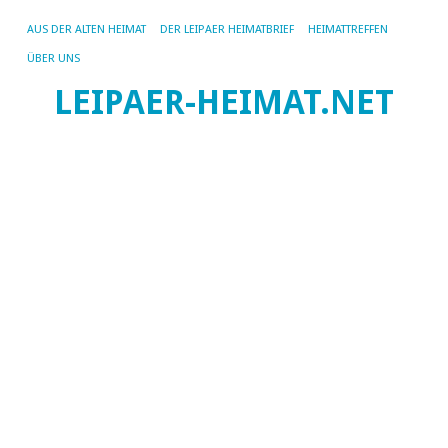
AUS DER ALTEN HEIMAT
DER LEIPAER HEIMATBRIEF
HEIMATTREFFEN
ÜBER UNS
LEIPAER-HEIMAT.NET
SC
AR
WE
GR
Di
St
B
Le
re
di
Gr
de
b
Fa