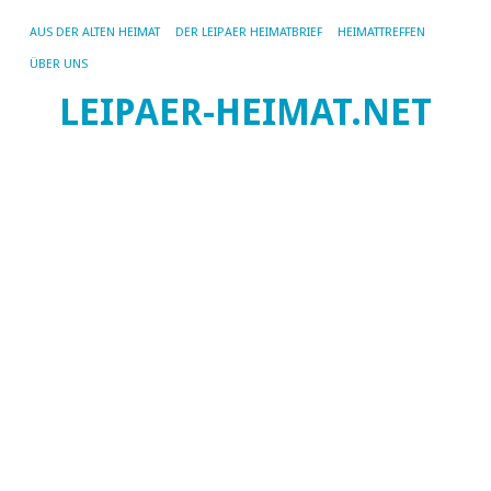
AUS DER ALTEN HEIMAT
DER LEIPAER HEIMATBRIEF
HEIMATTREFFEN
ÜBER UNS
LEIPAER-HEIMAT.NET
SC
AR
NI
Ni
H
Li
Ni
He
un
He
wi
ha
un
lei