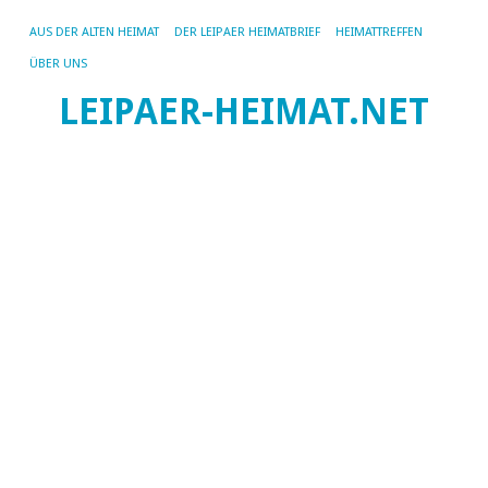
AUS DER ALTEN HEIMAT
DER LEIPAER HEIMATBRIEF
HEIMATTREFFEN
ÜBER UNS
LEIPAER-HEIMAT.NET
SC
AR
BÖ
LE
D
Le
K
Da
Ka
Üb
die
We
un
Ve