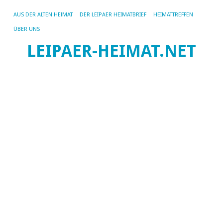
AUS DER ALTEN HEIMAT
DER LEIPAER HEIMATBRIEF
HEIMATTREFFEN
ÜBER UNS
LEIPAER-HEIMAT.NET
SC
AR
SC
D
Sc
B
Le
Wi
sc
da
Ja
Da
k.k
pri