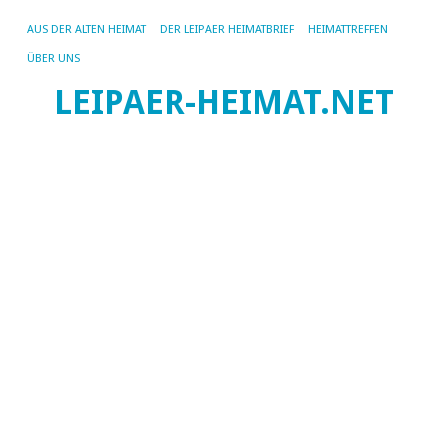
AUS DER ALTEN HEIMAT
DER LEIPAER HEIMATBRIEF
HEIMATTREFFEN
ÜBER UNS
LEIPAER-HEIMAT.NET
SC
AR
S
D
W
de
Ve
–
V
B
Le
n
Wa
a