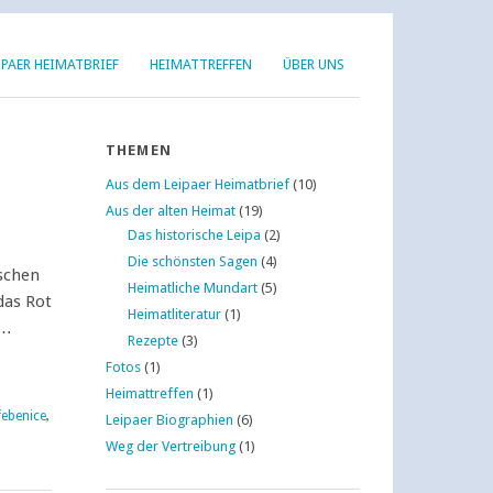
IPAER HEIMATBRIEF
HEIMATTREFFEN
ÜBER UNS
THEMEN
Aus dem Leipaer Heimatbrief
(10)
Aus der alten Heimat
(19)
Das historische Leipa
(2)
Die schönsten Sagen
(4)
schen
Heimatliche Mundart
(5)
das Rot
Heimatliteratur
(1)
 …
Rezepte
(3)
Fotos
(1)
Heimattreffen
(1)
řebenice
,
Leipaer Biographien
(6)
Weg der Vertreibung
(1)