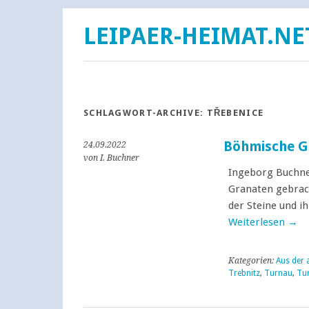
LEIPAER-HEIMAT.NE
SCHLAGWORT-ARCHIVE:
TŘEBENICE
Böhmische G
24.09.2022
von I. Buchner
Ingeborg Buchner
Granaten gebrach
der Steine und i
Weiterlesen
→
Kategorien:
Aus der 
Trebnitz
,
Turnau
,
Tu