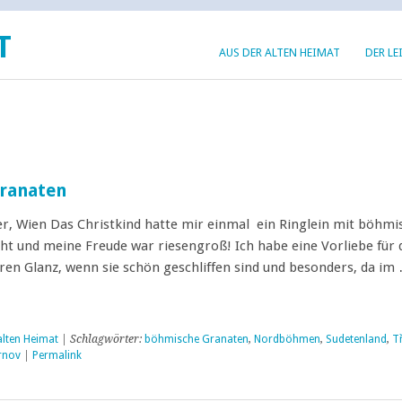
T
AUS DER ALTEN HEIMAT
DER LE
ranaten
, Wien Das Christkind hatte mir einmal ein Ringlein mit böhmi
t und meine Freude war riesengroß! Ich habe eine Vorliebe für 
hren Glanz, wenn sie schön geschliffen sind und besonders, da im
alten Heimat
| Schlagwörter:
böhmische Granaten
,
Nordböhmen
,
Sudetenland
,
T
rnov
|
Permalink