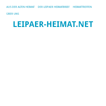
AUS DER ALTEN HEIMAT
DER LEIPAER HEIMATBRIEF
HEIMATTREFFEN
ÜBER UNS
LEIPAER-HEIMAT.NET
SC
AR
ZA
D
Za
Im
nö
Tei
de
Bö
ra
die
La
als