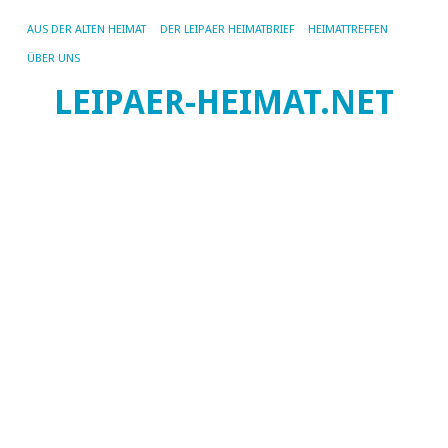
AUS DER ALTEN HEIMAT
DER LEIPAER HEIMATBRIEF
HEIMATTREFFEN
ÜBER UNS
P
LEIPAER-HEIMAT.NET
03.
vo
I.
Bu
Ve
Sie
un
He
na
de
Gr
au
ei
zu