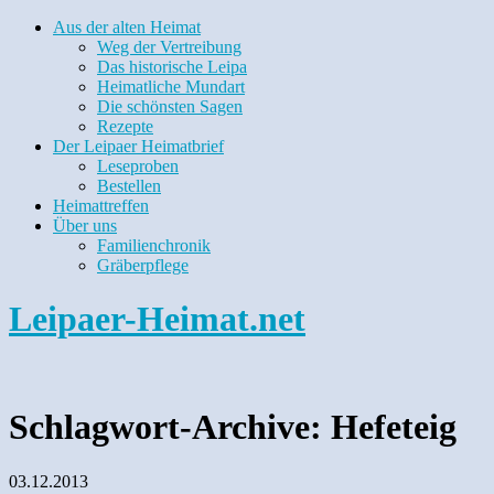
Aus der alten Heimat
Weg der Vertreibung
Das historische Leipa
Heimatliche Mundart
Die schönsten Sagen
Rezepte
Der Leipaer Heimatbrief
Leseproben
Bestellen
Heimattreffen
Über uns
Familienchronik
Gräberpflege
Leipaer-Heimat.net
Schlagwort-Archive:
Hefeteig
03.12.2013