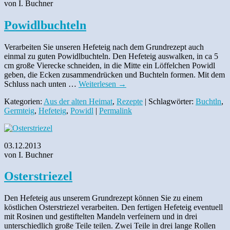
von I. Buchner
Powidlbuchteln
Verarbeiten Sie unseren Hefeteig nach dem Grundrezept auch
einmal zu guten Powidlbuchteln. Den Hefeteig auswalken, in ca 5
cm große Vierecke schneiden, in die Mitte ein Löffelchen Powidl
geben, die Ecken zusammendrücken und Buchteln formen. Mit dem
Schluss nach unten …
Weiterlesen
→
Kategorien:
Aus der alten Heimat
,
Rezepte
| Schlagwörter:
Buchtln
,
Germteig
,
Hefeteig
,
Powidl
|
Permalink
03.12.2013
von I. Buchner
Osterstriezel
Den Hefeteig aus unserem Grundrezept können Sie zu einem
köstlichen Osterstriezel verarbeiten. Den fertigen Hefeteig eventuell
mit Rosinen und gestiftelten Mandeln verfeinern und in drei
unterschiedlich große Teile teilen. Zwei Teile in drei lange Rollen