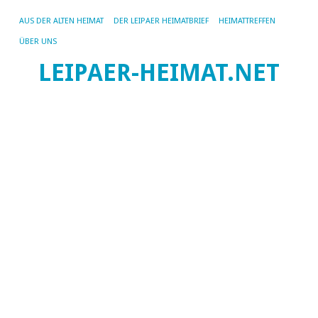
AUS DER ALTEN HEIMAT
DER LEIPAER HEIMATBRIEF
HEIMATTREFFEN
ÜBER UNS
LEIPAER-HEIMAT.NET
SC
AR
HE
He
B
Le
u
N
Wi
ha
ei
Li
au
Bö