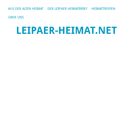
AUS DER ALTEN HEIMAT
DER LEIPAER HEIMATBRIEF
HEIMATTREFFEN
ÜBER UNS
D
LEIPAER-HEIMAT.NET
t
Ri
v
S
08.
vo
I.
Bu
Au
de
Sc
ha
wi
sc