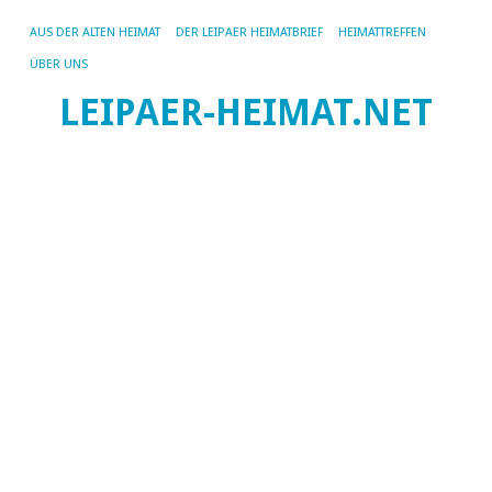
AUS DER ALTEN HEIMAT
DER LEIPAER HEIMATBRIEF
HEIMATTREFFEN
ÜBER UNS
LEIPAER-HEIMAT.NET
SC
AR
AU
D
Sc
in
un
Ze
Au
ei
ste
10
Me
ho