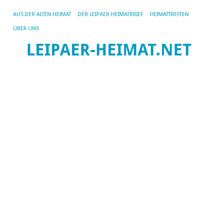
AUS DER ALTEN HEIMAT
DER LEIPAER HEIMATBRIEF
HEIMATTREFFEN
ÜBER UNS
LEIPAER-HEIMAT.NET
SC
AR
EL
D
to
Ri
v
Sc
Au
de
Sc
ha
wi
sc