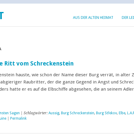
T
AUS DER ALTEN HEIMAT
DER LE
A
e Ritt vom Schreckenstein
nstein hauste, wie schon der Name dieser Burg verrät, in alter Z
bgieriger Raubritter, der die ganze Gegend in Angst und Schre
ders hatte er es auf die Elbschiffe abgesehen, die an seinem Adle
→
nsten Sagen
| Schlagwörter:
Aussig
,
Burg Schreckenstein
,
Burg Střekov
,
Elbe
,
L.A.
uine
|
Permalink