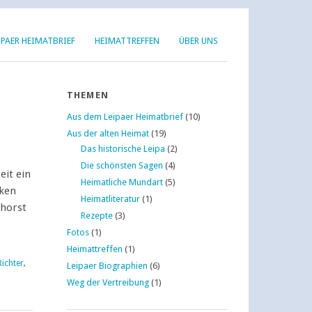
IPAER HEIMATBRIEF
HEIMATTREFFEN
ÜBER UNS
THEMEN
Aus dem Leipaer Heimatbrief
(10)
Aus der alten Heimat
(19)
Das historische Leipa
(2)
Die schönsten Sagen
(4)
eit ein
Heimatliche Mundart
(5)
cken
Heimatliteratur
(1)
rhorst
Rezepte
(3)
Fotos
(1)
Heimattreffen
(1)
Richter
,
Leipaer Biographien
(6)
Weg der Vertreibung
(1)