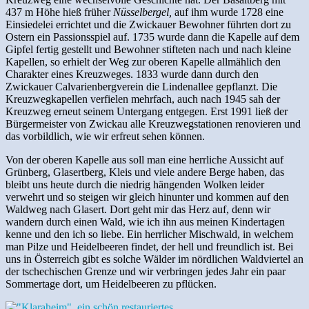
437 m Höhe hieß früher
Nüsselbergel,
auf ihm wurde 1728 eine
Einsiedelei errichtet und die Zwickauer Bewohner führten dort zu
Ostern ein Passionsspiel auf. 1735 wurde dann die Kapelle auf dem
Gipfel fertig gestellt und Bewohner stifteten nach und nach kleine
Kapellen, so erhielt der Weg zur oberen Kapelle allmählich den
Charakter eines Kreuzweges. 1833 wurde dann durch den
Zwickauer Calvarienbergverein die Lindenallee gepflanzt. Die
Kreuzwegkapellen verfielen mehrfach, auch nach 1945 sah der
Kreuzweg erneut seinem Untergang entgegen. Erst 1991 ließ der
Bürgermeister von Zwickau alle Kreuzwegstationen renovieren und
das vorbildlich, wie wir erfreut sehen können.
Von der oberen Kapelle aus soll man eine herrliche Aussicht auf
Grünberg, Glasertberg, Kleis und viele andere Berge haben, das
bleibt uns heute durch die niedrig hängenden Wolken leider
verwehrt und so steigen wir gleich hinunter und kommen auf den
Waldweg nach Glasert. Dort geht mir das Herz auf, denn wir
wandern durch einen Wald, wie ich ihn aus meinen Kindertagen
kenne und den ich so liebe. Ein herrlicher Mischwald, in welchem
man Pilze und Heidelbeeren findet, der hell und freundlich ist. Bei
uns in Österreich gibt es solche Wälder im nördlichen Waldviertel an
der tschechischen Grenze und wir verbringen jedes Jahr ein paar
Sommertage dort, um Heidelbeeren zu pflücken.