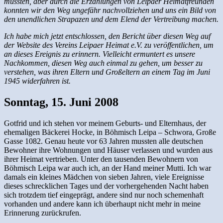
mussten, aber durch die Erzählungen von Leipaer Heimatfreunden
konnten wir den Weg ungefähr nachvollziehen und uns ein Bild von
den unendlichen Strapazen und dem Elend der Vertreibung machen.
Ich habe mich jetzt entschlossen, den Bericht über diesen Weg auf
der Website des Vereins Leipaer Heimat e.V. zu veröffentlichen, um
an dieses Ereignis zu erinnern. Vielleicht ermuntert es unsere
Nachkommen, diesen Weg auch einmal zu gehen, um besser zu
verstehen, was ihren Eltern und Großeltern an einem Tag im Juni
1945 widerfahren ist.
Sonntag, 15. Juni 2008
Gotfrid und ich stehen vor meinem Geburts- und Elternhaus, der
ehemaligen Bäckerei Hocke, in Böhmisch Leipa – Schwora, Große
Gasse 1082. Genau heute vor 63 Jahren mussten alle deutschen
Bewohner ihre Wohnungen und Häuser verlassen und wurden aus
ihrer Heimat vertrieben. Unter den tausenden Bewohnern von
Böhmisch Leipa war auch ich, an der Hand meiner Mutti. Ich war
damals ein kleines Mädchen von sieben Jahren, viele Ereignisse
dieses schrecklichen Tages und der vorhergehenden Nacht haben
sich trotzdem tief eingeprägt, andere sind nur noch schemenhaft
vorhanden und andere kann ich überhaupt nicht mehr in meine
Erinnerung zurückrufen.