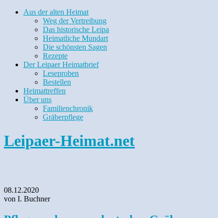
Aus der alten Heimat
Weg der Vertreibung
Das historische Leipa
Heimatliche Mundart
Die schönsten Sagen
Rezepte
Der Leipaer Heimatbrief
Leseproben
Bestellen
Heimattreffen
Über uns
Familienchronik
Gräberpflege
Leipaer-Heimat.net
08.12.2020
von I. Buchner