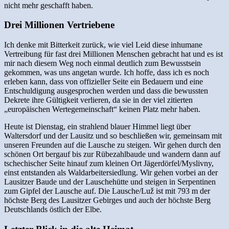
nicht mehr geschafft haben.
Drei Millionen Vertriebene
Ich denke mit Bitterkeit zurück, wie viel Leid diese inhumane
Vertreibung für fast drei Millionen Menschen gebracht hat und es ist
mir nach diesem Weg noch einmal deutlich zum Bewusstsein
gekommen, was uns angetan wurde. Ich hoffe, dass ich es noch
erleben kann, dass von offizieller Seite ein Bedauern und eine
Entschuldigung ausgesprochen werden und dass die bewussten
Dekrete ihre Gültigkeit verlieren, da sie in der viel zitierten
„europäischen Wertegemeinschaft“ keinen Platz mehr haben.
Heute ist Dienstag, ein strahlend blauer Himmel liegt über
Waltersdorf und der Lausitz und so beschließen wir, gemeinsam mit
unseren Freunden auf die Lausche zu steigen. Wir gehen durch den
schönen Ort bergauf bis zur Rübezahlbaude und wandern dann auf
tschechischer Seite hinauf zum kleinen Ort Jägerdörfel/Myslivny,
einst entstanden als Waldarbeitersiedlung. Wir gehen vorbei an der
Lausitzer Baude und der Lauschehütte und steigen in Serpentinen
zum Gipfel der Lausche auf. Die Lausche/Luž ist mit 793 m der
höchste Berg des Lausitzer Gebirges und auch der höchste Berg
Deutschlands östlich der Elbe.