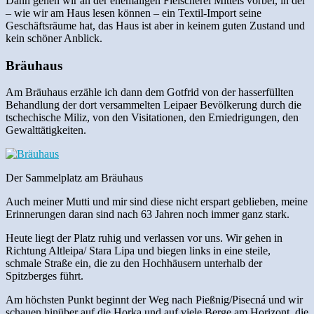
Dann gehen wir an der ehemaligen Fleischerei Mitteis vorbei, in der
– wie wir am Haus lesen können – ein Textil-Import seine
Geschäftsräume hat, das Haus ist aber in keinem guten Zustand und
kein schöner Anblick.
Bräuhaus
Am Bräuhaus erzähle ich dann dem Gotfrid von der hasserfüllten
Behandlung der dort versammelten Leipaer Bevölkerung durch die
tschechische Miliz, von den Visitationen, den Erniedrigungen, den
Gewalttätigkeiten.
Der Sammelplatz am Bräuhaus
Auch meiner Mutti und mir sind diese nicht erspart geblieben, meine
Erinnerungen daran sind nach 63 Jahren noch immer ganz stark.
Heute liegt der Platz ruhig und verlassen vor uns. Wir gehen in
Richtung Altleipa/ Stara Lipa und biegen links in eine steile,
schmale Straße ein, die zu den Hochhäusern unterhalb der
Spitzberges führt.
Am höchsten Punkt beginnt der Weg nach Pießnig/Pisecná und wir
schauen hinüber auf die Horka und auf viele Berge am Horizont, die