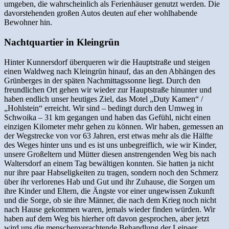
umgeben, die wahrscheinlich als Ferienhäuser genutzt werden. Die
davorstehenden großen Autos deuten auf eher wohlhabende
Bewohner hin.
Nachtquartier in Kleingrün
Hinter Kunnersdorf überqueren wir die Hauptstraße und steigen
einen Waldweg nach Kleingrün hinauf, das an den Abhängen des
Grünberges in der späten Nachmittagssonne liegt. Durch den
freundlichen Ort gehen wir wieder zur Hauptstraße hinunter und
haben endlich unser heutiges Ziel, das Motel „Duty Kamen“ /
„Hohlstein“ erreicht. Wir sind – bedingt durch den Umweg in
Schwoika – 31 km gegangen und haben das Gefühl, nicht einen
einzigen Kilometer mehr gehen zu können. Wir haben, gemessen an
der Wegstrecke von vor 63 Jahren, erst etwas mehr als die Hälfte
des Weges hinter uns und es ist uns unbegreiflich, wie wir Kinder,
unsere Großeltern und Mütter diesen anstrengenden Weg bis nach
Waltersdorf an einem Tag bewältigen konnten. Sie hatten ja nicht
nur ihre paar Habseligkeiten zu tragen, sondern noch den Schmerz
über ihr verlorenes Hab und Gut und ihr Zuhause, die Sorgen um
ihre Kinder und Eltern, die Ängste vor einer ungewissen Zukunft
und die Sorge, ob sie ihre Männer, die nach dem Krieg noch nicht
nach Hause gekommen waren, jemals wieder finden würden. Wir
haben auf dem Weg bis hierher oft davon gesprochen, aber jetzt
wird uns die menschenverachtende Behandlung der Leipaer