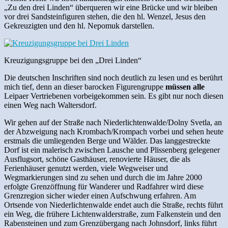
„Zu den drei Linden“ überqueren wir eine Brücke und wir bleiben
vor drei Sandsteinfiguren stehen, die den hl. Wenzel, Jesus den
Gekreuzigten und den hl. Nepomuk darstellen.
Kreuzigungsgruppe bei den „Drei Linden“
Die deutschen Inschriften sind noch deutlich zu lesen und es berührt
mich tief, denn an dieser barocken Figurengruppe
müssen alle
Leipaer Vertriebenen vorbeigekommen sein. Es gibt nur noch diesen
einen Weg nach Waltersdorf.
Wir gehen auf der Straße nach Niederlichtenwalde/Dolny Svetla, an
der Abzweigung nach Krombach/Krompach vorbei und sehen heute
erstmals die umliegenden Berge und Wälder. Das langgestreckte
Dorf ist ein malerisch zwischen Lausche und Plissenberg gelegener
Ausflugsort, schöne Gasthäuser, renovierte Häuser, die als
Ferienhäuser genutzt werden, viele Wegweiser und
Wegmarkierungen sind zu sehen und durch die im Jahre 2000
erfolgte Grenzöffnung für Wanderer und Radfahrer wird diese
Grenzregion sicher wieder einen Aufschwung erfahren. Am
Ortsende von Niederlichtenwalde endet auch die Straße, rechts führt
ein Weg, die frühere Lichtenwalderstraße, zum Falkenstein und den
Rabensteinen und zum Grenzübergang nach Johnsdorf, links führt