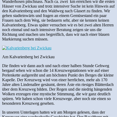
Wanderhosen pitschnass. Nach ca. zwei km erreichen wir die ersten
Häuser von Zwickau und trotz intensiver Suche ist kein Hinweis auf
den Kalvarienberg und den Waldweg nach Glasert zu finden. Wir
gehen stadteinwärts und fragen an einem Gemüsestand ein paar
Frauen nach dem Weg, sie bedauern sehr, aber sie kennen keinen
Kalvarienberg. Etwas später versuchen wir es bei zwei alten Herren
noch einmal und nach intensiver Beratung zeigen sie uns die
Richtung und machen uns begreiflich, dass wir nach einer blauen
Markierung suchen müssen.
Am Kalvarienberg bei Zwickau
Die finden wir dann auch und nach einer halben Stunde Gehweg
bergauf sehen wir schon die 14 Kreuzwegstationen wie auf einer
Perlenkette aufgereiht und am höchsten Punkt des Berges die kleine
Kapelle. Der Kreuzweg wird von einer herrlichen, mehr als 170
Jahre alten Lindenallee gesäumt, deren Äste ein riesiges Blätterdach
über dem Kreuzweg bilden. Der Regen und die niedrig hängenden
Wolken erzeugen eine mystische Stimmung, die wir ganz deutlich
spüren. Wir haben schon viele Kreuzwege, aber noch nie einen so
besonderen Kreuzweg gesehen.
In unseren Unterlagen hatten wir am Morgen gelesen, dass der
Kreuzweg eine wechselvolle Geschichte hat. Der Basaltberg mit