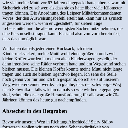
wie viel meine Mutti vor 63 Jahren eingepackt hatte, aber es war mit
Sicherheit viel zu schwer, als dass sie es hätte über viele Kilometer
tragen können. Die Anordnung des Leipaer Militärkommandanten
Voves, der den Ausweisungsbefehl erteilt hat, kann nur als zynisch
angesehen werden, wenn er „gestattet“, für sieben Tage
Lebensmittel und die allernotwendigsten Sachen mitzunehmen, die
eine Person selbst tragen kann. Es stand also von vorn herein fest,
dass das unmöglich war.
Wir hatten damals jeder einen Rucksack, ich mein
Kinderrucksackerl, meine Mutti wohl einen größeren und zwei
kleine Koffer wurden in meinen alten Kinderwagen gestellt, der
dann irgendwo seine Räder verloren hatte und am Wegesrand stehen
bleiben musste. Die kleinen Koffer konnte meine Mutti nicht lange
tragen und auch sie blieben irgendwo liegen. Ich sehe die Stelle
noch genau vor mir und ich bin gespannt, ob ich sie auf unserem
Weg wiedererkennen werde. Ich glaube, dass der schwierige Weg
nach Schwoika – falls wir ihn damals so wie wir heute gegangen
sind, schon die erste große Herausforderung für alle war, wir 70-
Jährigen können das heute gut nachempfinden.
Abstecher in den Betgraben
Bevor wir unseren Weg in Richtung Altschiedel/ Stary Sidlov
fortsetzen, wollen wir uns noch eine Sehenswürdigkeit von