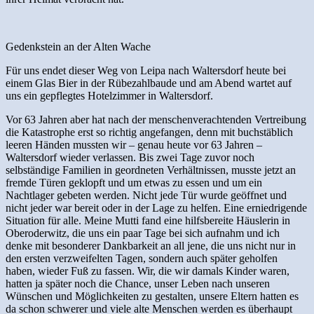
Gedenkstein an der Alten Wache
Für uns endet dieser Weg von Leipa nach Waltersdorf heute bei
einem Glas Bier in der Rübezahlbaude und am Abend wartet auf
uns ein gepflegtes Hotelzimmer in Waltersdorf.
Vor 63 Jahren aber hat nach der menschenverachtenden Vertreibung
die Katastrophe erst so richtig angefangen, denn mit buchstäblich
leeren Händen mussten wir – genau heute vor 63 Jahren –
Waltersdorf wieder verlassen. Bis zwei Tage zuvor noch
selbständige Familien in geordneten Verhältnissen, musste jetzt an
fremde Türen geklopft und um etwas zu essen und um ein
Nachtlager gebeten werden. Nicht jede Tür wurde geöffnet und
nicht jeder war bereit oder in der Lage zu helfen. Eine erniedrigende
Situation für alle. Meine Mutti fand eine hilfsbereite Häuslerin in
Oberoderwitz, die uns ein paar Tage bei sich aufnahm und ich
denke mit besonderer Dankbarkeit an all jene, die uns nicht nur in
den ersten verzweifelten Tagen, sondern auch später geholfen
haben, wieder Fuß zu fassen. Wir, die wir damals Kinder waren,
hatten ja später noch die Chance, unser Leben nach unseren
Wünschen und Möglichkeiten zu gestalten, unsere Eltern hatten es
da schon schwerer und viele alte Menschen werden es überhaupt