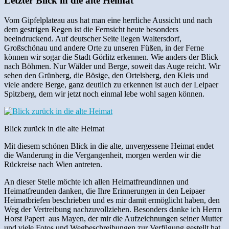
Letzter Blick in die alte Heimat
Vom Gipfelplateau aus hat man eine herrliche Aussicht und nach
dem gestrigen Regen ist die Fernsicht heute besonders
beeindruckend. Auf deutscher Seite liegen Waltersdorf,
Großschönau und andere Orte zu unseren Füßen, in der Ferne
können wir sogar die Stadt Görlitz erkennen. Wie anders der Blick
nach Böhmen. Nur Wälder und Berge, soweit das Auge reicht. Wir
sehen den Grünberg, die Bösige, den Ortelsberg, den Kleis und
viele andere Berge, ganz deutlich zu erkennen ist auch der Leipaer
Spitzberg, dem wir jetzt noch einmal lebe wohl sagen können.
Blick zurück in die alte Heimat
Mit diesem schönen Blick in die alte, unvergessene Heimat endet
die Wanderung in die Vergangenheit, morgen werden wir die
Rückreise nach Wien antreten.
An dieser Stelle möchte ich allen Heimatfreundinnen und
Heimatfreunden danken, die Ihre Erinnerungen in den Leipaer
Heimatbriefen beschrieben und es mir damit ermöglicht haben, den
Weg der Vertreibung nachzuvollziehen. Besonders danke ich Herrn
Horst Papert aus Mayen, der mir die Aufzeichnungen seiner Mutter
und viele Fotos und Wegbeschreibungen zur Verfügung gestellt hat.