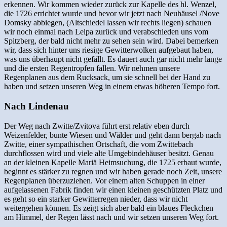
erkennen. Wir kommen wieder zurück zur Kapelle des hl. Wenzel,
die 1726 errichtet wurde und bevor wir jetzt nach Neuhäusel /Nove
Domsky abbiegen, (Altschiedel lassen wir rechts liegen) schauen
wir noch einmal nach Leipa zurück und verabschieden uns vom
Spitzberg, der bald nicht mehr zu sehen sein wird. Dabei bemerken
wir, dass sich hinter uns riesige Gewitterwolken aufgebaut haben,
was uns überhaupt nicht gefällt. Es dauert auch gar nicht mehr lange
und die ersten Regentropfen fallen. Wir nehmen unsere
Regenplanen aus dem Rucksack, um sie schnell bei der Hand zu
haben und setzen unseren Weg in einem etwas höheren Tempo fort.
Nach Lindenau
Der Weg nach Zwitte/Zvitova führt erst relativ eben durch
Weizenfelder, bunte Wiesen und Wälder und geht dann bergab nach
Zwitte, einer sympathischen Ortschaft, die vom Zwittebach
durchflossen wird und viele alte Umgebindehäuser besitzt. Genau
an der kleinen Kapelle Mariä Heimsuchung, die 1725 erbaut wurde,
beginnt es stärker zu regnen und wir haben gerade noch Zeit, unsere
Regenplanen überzuziehen. Vor einem alten Schuppen in einer
aufgelassenen Fabrik finden wir einen kleinen geschützten Platz und
es geht so ein starker Gewitterregen nieder, dass wir nicht
weitergehen können. Es zeigt sich aber bald ein blaues Fleckchen
am Himmel, der Regen lässt nach und wir setzen unseren Weg fort.