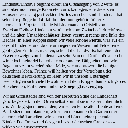
Lindenau/Lindava beginnt direkt am Ortsausgang von Zwitte, es
sind aber noch einige Kilometer zurückzulegen, ehe die ersten
Häuser dieses lang gestreckten Dorfes zu sehen sind. Lindenau hat
seine Ursprünge im 14. Jahrhundert und gehörte früher zur
Herrschaft Bürgstein. Heute ist Lindenau ein Ortsteil von
Zwickau/Cvikov. Lindenau wird auch vom Zwittebach durchflossen
und die alten Umgebindehäuser liegen verstreut rechts und links des
Baches. In einer Koppel sehen wir viele schöne Pferde, was auf ein
Gestüt hindeutet und da die umliegenden Wiesen und Felder einen
gepflegten Eindruck machen, scheint die Landwirtschaft einer der
Erwerbszweige von Lindenau zu sein. Von der Dorfstraße aus sehen
wir jedoch keinerlei bäuerliche oder andere Tätigkeiten und wir
fragen uns zum wiederholten Male, wie und wovon die heutigen
Bewohner leben. Früher, will heißen vor der Vertreibung der
deutschen Bevölkerung, so lesen wir in unseren Unterlagen,
beschäftigten sich viele Bewohner mit dem Krippenbau, auch gab es
Bleichereien, Färbereien und eine Spiegelglaserzeugung.
Wir als Großstädter sind von der absoluten Stille der Landschaft
ganz begeistert, in den Orten selbst kommt sie uns aber unheimlich
vor. Wir begegnen niemanden, wir sehen keine alten Leute auf einer
Bank sitzen und plaudern, wir sehen niemanden im Garten oder in
einem Gehöft arbeiten, wir sehen und hören keine spielenden
Kinder. Die Orte – und das geht bis zur deutschen Grenze so –
wirken wie ausgestorben.