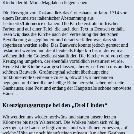
Kirche der hl. Maria Magdalena liegen sehen.
Die Herzogin von Toskana ließ das Gotteshaus im Jahre 1714 von
einem Baumeister italienischer Abstammung aus
Leitmeritz/Litomerice erbauen. Die Kirche erstrahlt in frischen
Farben und auf einer Tafel, die auch den Text in Deutsch enthält,
lesen wir, dass die Kirche nach der Vertreibung der deutschen
Bevölkerung ausgeplündert und derart verfallen war, dass sie
abgerissen werden sollte. Das Bauwerk konnte jedoch gerettet und
restauriert werden und dient heute als Pilgerkirche, in der einmal
wöchentlich ein Gottesdienst stattfindet. Die Kirche wird von einem
Kreuzgang umgeben, der ebenfalls vorbildlich restauriert wurde.
Heute ist die Kirche zwar geschlossen, aber wir erfreuen uns an dem
schönen Bauwerk. Großmergthal scheint überhaupt eine
funktionierende Gemeinde zu sein, obwohl wir niemanden
begegnen und überall eine heilige Ruhe herrscht, sehen wir nette
Gasthäuser, eine Post und entlang der Hauptstraße schöne renovierte
Häuser.
Kreuzigungsgruppe bei den „Drei Linden“
Wir wenden uns wieder nordwärts und starten unsere letzten
Kilometer bis nach Waltersdorf. Die Wolken haben sich völlig
verzogen, die Lausche liegt vor uns und wir können ermessen, auf
welche Höhe wir noch hinaufsteigen müssen. Am alten Gasthaus