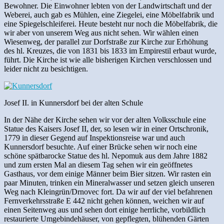
Bewohner. Die Einwohner lebten von der Landwirtschaft und der
Weberei, auch gab es Mühlen, eine Ziegelei, eine Möbelfabrik und
eine Spiegelschleiferei. Heute besteht nur noch die Möbelfabrik, die
wir aber von unserem Weg aus nicht sehen. Wir wählen einen
Wiesenweg, der parallel zur Dorfstraße zur Kirche zur Erhöhung
des hl. Kreuzes, die von 1831 bis 1833 im Empirestil erbaut wurde,
führt. Die Kirche ist wie alle bisherigen Kirchen verschlossen und
leider nicht zu besichtigen.
Josef II. in Kunnersdorf bei der alten Schule
In der Nähe der Kirche sehen wir vor der alten Volksschule eine
Statue des Kaisers Josef II, der, so lesen wir in einer Ortschronik,
1779 in dieser Gegend auf Inspektionsreise war und auch
Kunnersdorf besuchte. Auf einer Brücke sehen wir noch eine
schöne spätbarocke Statue des hl. Nepomuk aus dem Jahre 1882
und zum ersten Mal an diesem Tag sehen wir ein geöffnetes
Gasthaus, vor dem einige Männer beim Bier sitzen. Wir rasten ein
paar Minuten, trinken ein Mineralwasser und setzen gleich unseren
Weg nach Kleingrün/Drnovec fort. Da wir auf der viel befahrenen
Fernverkehrsstraße E 442 nicht gehen können, weichen wir auf
einen Seitenweg aus und sehen dort einige herrliche, vorbildlich
restaurierte Umgebindehäuser, von gepflegten, blühenden Gärten