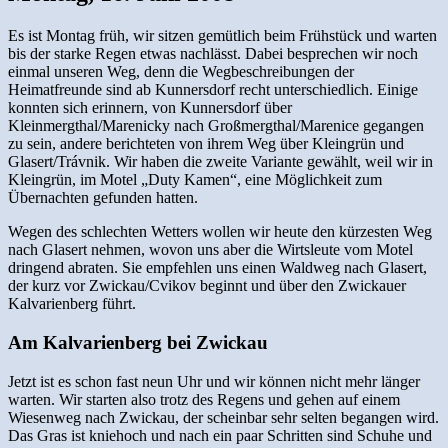
Es ist Montag früh, wir sitzen gemütlich beim Frühstück und warten
bis der starke Regen etwas nachlässt. Dabei besprechen wir noch
einmal unseren Weg, denn die Wegbeschreibungen der
Heimatfreunde sind ab Kunnersdorf recht unterschiedlich. Einige
konnten sich erinnern, von Kunnersdorf über
Kleinmergthal/Marenicky nach Großmergthal/Marenice gegangen
zu sein, andere berichteten von ihrem Weg über Kleingrün und
Glasert/Trávnik. Wir haben die zweite Variante gewählt, weil wir in
Kleingrün, im Motel „Duty Kamen“, eine Möglichkeit zum
Übernachten gefunden hatten.
Wegen des schlechten Wetters wollen wir heute den kürzesten Weg
nach Glasert nehmen, wovon uns aber die Wirtsleute vom Motel
dringend abraten. Sie empfehlen uns einen Waldweg nach Glasert,
der kurz vor Zwickau/Cvikov beginnt und über den Zwickauer
Kalvarienberg führt.
Am Kalvarienberg bei Zwickau
Jetzt ist es schon fast neun Uhr und wir können nicht mehr länger
warten. Wir starten also trotz des Regens und gehen auf einem
Wiesenweg nach Zwickau, der scheinbar sehr selten begangen wird.
Das Gras ist kniehoch und nach ein paar Schritten sind Schuhe und