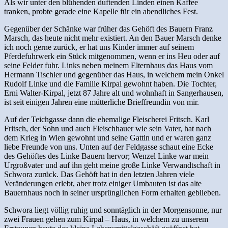
Als wir unter den blühenden duftenden Linden einen Kaffee
tranken, probte gerade eine Kapelle für ein abendliches Fest.
Gegenüber der Schänke war früher das Gehöft des Bauern Franz
Marsch, das heute nicht mehr existiert. An den Bauer Marsch denke
ich noch gerne zurück, er hat uns Kinder immer auf seinem
Pferdefuhrwerk ein Stück mitgenommen, wenn er ins Heu oder auf
seine Felder fuhr. Links neben meinem Elternhaus das Haus vom
Hermann Tischler und gegenüber das Haus, in welchem mein Onkel
Rudolf Linke und die Familie Kirpal gewohnt haben. Die Tochter,
Erni Walter-Kirpal, jetzt 87 Jahre alt und wohnhaft in Sangerhausen,
ist seit einigen Jahren eine mütterliche Brieffreundin von mir.
Auf der Teichgasse dann die ehemalige Fleischerei Fritsch. Karl
Fritsch, der Sohn und auch Fleischhauer wie sein Vater, hat nach
dem Krieg in Wien gewohnt und seine Gattin und er waren ganz
liebe Freunde von uns. Unten auf der Feldgasse schaut eine Ecke
des Gehöftes des Linke Bauern hervor; Wenzel Linke war mein
Urgroßvater und auf ihn geht meine große Linke Verwandtschaft in
Schwora zurück. Das Gehöft hat in den letzten Jahren viele
Veränderungen erlebt, aber trotz einiger Umbauten ist das alte
Bauernhaus noch in seiner ursprünglichen Form erhalten geblieben.
Schwora liegt völlig ruhig und sonntäglich in der Morgensonne, nur
zwei Frauen gehen zum Kirpal – Haus, in welchem zu unserem